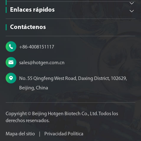

Enlaces rápidos

Contáctenos

+86-4008151117

sales@hotgen.com.cn

No. 55 Qingfeng West Road, Daxing District, 102629,
Beijing, China
Copyright ©
Beijing Hotgen Biotech Co., Ltd.
Todos los
derechos reservados.
Mapa del sitio
|
Privacidad Política